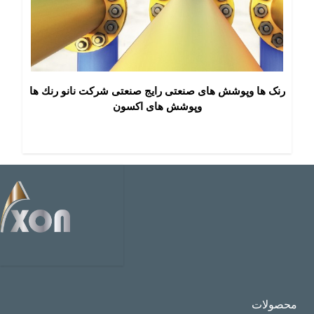
رنک ها وپوشش هاى صنعتى رايج صنعتى شركت نانو رنك ها
وپوشش های اكسون
محصولات