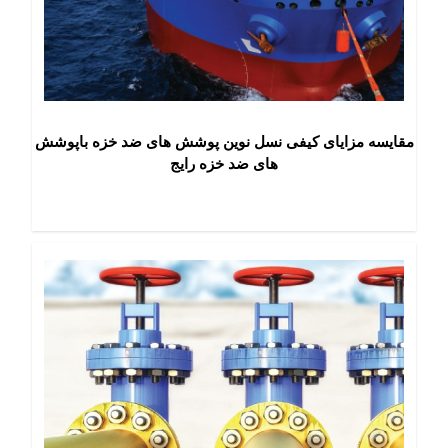
مقايسه مزاياى كيفی نسل نوين پوشش های ضد خزه باپوشش
هاى ضد خزه رايج